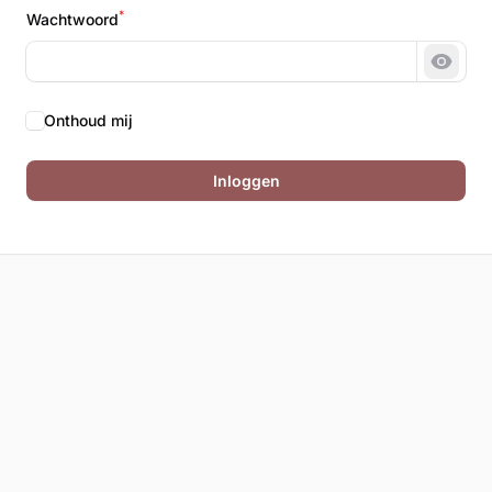
*
Wachtwoord
Wacht
Onthoud mij
Inloggen